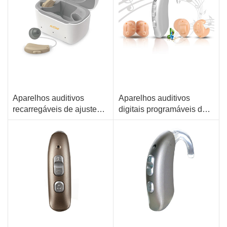
Aparelhos auditivos
Aparelhos auditivos
recarregáveis de ajuste
digitais programáveis ​​de
aberto BTE acessíveis
alto desempenho:
100 horas de resistência super longa
Processamento inteligente de núcleo duplo
proporcionando uma
11 canais e som cristalino
4 a 32 canais, redução de ruído CASA
audição sem fio clara e
Cancelamento de feedback automático e redução de ruído inteligente
Depuração sem fio e serviço remoto
confortável