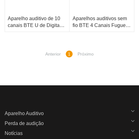
Aparelho auditivo de 10
Aparelhos auditivos sem
canais BTE U de Digitas
fio BTE 4 Canais Fugue
com fuga de controle 10W
4W
10 Canais
4 Canais
de Smartphone
12 Bandas
8 Bandas
3 Programa
2 Programa
Anterior
1
Próximo
Aparelho Auditivo
Perda de audição
Notícias