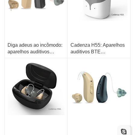
Diga adeus ao incômodo:
Cadenza H55: Aparelhos
aparelhos auditivos
auditivos BTE
inteligentes FUGUE X All-
recarregáveis digitais
Tudo em um: Secador Recarregável e Eletrônico
Redução de ruído de 12 dB
in-One
OTC
Sistema de Gerenciamento de Ruído Soundscape
11 canais e bandas
Encontre meu Aparelho Auditivo
Algoritmo Confortável e Multicanal