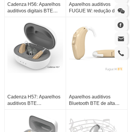
Cadenza H56: Aparelhos
Aparelhos auditivos
auditivos digitais BTE
FUGUE W: redução de
recarregáveis de venda
ruído inteligente por IA
11 canais e bandas
Velocidade de computação eficiente, aproveite a atividade de áudio
livre
para um som nítido e real
Redução de ruído de 12 dB
Remodelagem de ouvidos reais, ouça livremente
Tubo auditivo aberto, ouvindo confortavelmente
Audição totalmente inteligente, confortável e precisa
Cadenza H57: Aparelhos
Aparelhos auditivos
auditivos BTE
Bluetooth BTE de alta
recarregáveis digitais de
qualidade e acessíveis
Algoritmo confortável e multicanal
Alta potência, acessível, mini
ajuste aberto OTC
Redução de ruído de alta precisão para uma audição mais clara
48 canais, IP68 à prova d'água
Cancelamento de feedback múltiplo
Conexão direta Bluetooth, controle APP