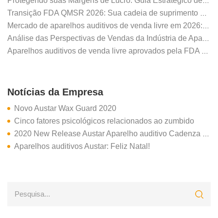
Protegendo suas Margens de Lucro: Guia Estratégico de Compras 2026 para Distribuidores de Aparelhos Auditivos
Transição FDA QMSR 2026: Sua cadeia de suprimento de aparelhos auditivos é segura?
Mercado de aparelhos auditivos de venda livre em 2026: Por que o A6 de 32 canais da AUSTAR define o sucesso dos distribuidores
Análise das Perspectivas de Vendas da Indústria de Aparelhos Auditivos em 2025
Aparelhos auditivos de venda livre aprovados pela FDA – o que compradores e distribuidores precisam saber
Notícias da Empresa
Novo Austar Wax Guard 2020
Cinco fatores psicológicos relacionados ao zumbido
2020 New Release Austar Aparelho auditivo Cadenza Y RIC
Aparelhos auditivos Austar: Feliz Natal!